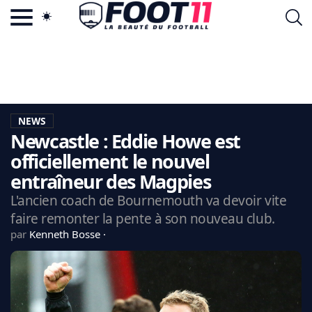
ACTU FOOTBALL POPULAIRE
FOOT11.COM
TAGS
LA TEAM
LA CHARTE
NEWS
VIE PRIVÉE
Newcastle : Eddie Howe est
CGU
CONTACTEZ-NOUS
officiellement le nouvel
entraîneur des Magpies
L'ancien coach de Bournemouth va devoir vite
faire remonter la pente à son nouveau club.
MERCATO
par
Kenneth Bosse
CDM 2026
EDF
PSG
LIGUE 1
REAL MADRID