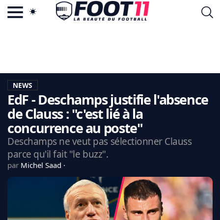
ACTU FOOTBALL POPULAIRE
FOOT11.COM
TAGS
LA TEAM
LA CHARTE
NEWS
VIE PRIVÉE
EdF - Deschamps justifie l'absence
CGU
CONTACTEZ-NOUS
de Clauss : "c'est lié à la
concurrence au poste"
Deschamps ne veut pas sélectionner Clauss
parce qu'il fait "le buzz".
MERCATO
par
Michel Saad
CDM 2026
EDF
PSG
LIGUE 1
REAL MADRID