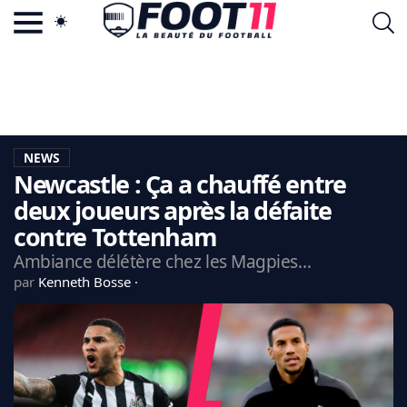
ACTU FOOTBALL POPULAIRE
FOOT11.COM
TAGS
LA TEAM
LA CHARTE
NEWS
VIE PRIVÉE
Newcastle : Ça a chauffé entre
CGU
CONTACTEZ-NOUS
deux joueurs après la défaite
contre Tottenham
Ambiance délétère chez les Magpies…
par
Kenneth Bosse
MERCATO
CDM 2026
EDF
PSG
LIGUE 1
REAL MADRID