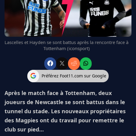
FC BARCELONE
MANCHESTER UNITED
CHELSEA
ARSENAL
BAYERN
Lascelles et Hayden se sont battus après la rencontre face à
L'AVIS DE LA RÉDAC'
Tottenham (iconsport)
Préférez Foot11.com sur Google
Après le match face à Tottenham, deux
joueurs de Newcastle se sont battus dans le
tunnel du stade. Les nouveaux propriétaires
des Magpies ont du travail pour remettre le
club sur pied…