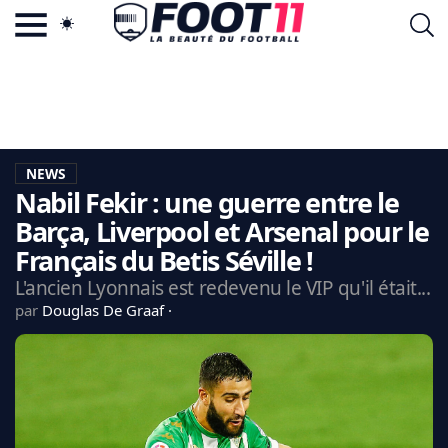
ACTU FOOTBALL POPULAIRE
FOOT11.COM
TAGS
LA TEAM
LA CHARTE
NEWS
VIE PRIVÉE
Nabil Fekir : une guerre entre le
CGU
CONTACTEZ-NOUS
Barça, Liverpool et Arsenal pour le
Français du Betis Séville !
L'ancien Lyonnais est redevenu le VIP qu'il était...
par
Douglas De Graaf
MERCATO
CDM 2026
EDF
PSG
LIGUE 1
REAL MADRID