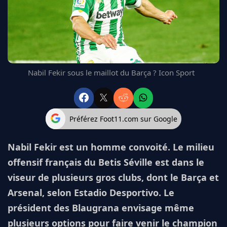
FC BARCELONE
MANCHESTER UNITED
CHELSEA
ARSENAL
BAYERN
Nabil Fekir sous le maillot du Barça ? Icon Sport
L'AVIS DE LA RÉDAC'
Préférez Foot11.com sur Google
Nabil Fekir est un homme convoité. Le milieu
offensif français du Betis Séville est dans le
viseur de plusieurs gros clubs, dont le Barça et
Arsenal, selon Estadio Desportivo. Le
président des Blaugrana envisage même
plusieurs options pour faire venir le champion