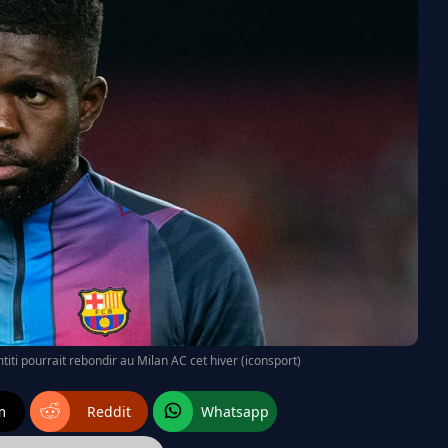
ti pourrait rebondir au Milan AC cet hiver (iconsport)
m
Reddit
Whatsapp