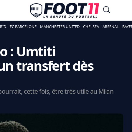
RID
FC BARCELONE
MANCHESTER UNITED
CHELSEA
ARSENAL
BAYE
o : Umtiti
un transfert dès
urrait, cette fois, être très utile au Milan