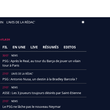
RN
L'AVIS DE LA RÉDAC'
FLASH
FIL
EN UNE
LIVE
RÉSUMÉS
EDITOS
30/07
NEWS
PSG : Après le Real, au tour du Barça de jouer un vilain
tour à Paris
27/07
L'AVIS DE LA RÉDAC'
PSG : Antonio Nusa, un destin à la Bradley Barcola ?
27/07
NEWS
ASSE : Les 3 joueurs toujours désirés par Saint-Etienne
27/07
NEWS
Le PSG ne lâche pas le nouveau Neymar