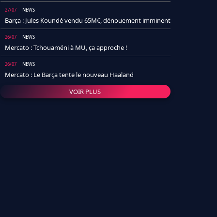
27/07
NEWS
Barça : Jules Koundé vendu 65M€, dénouement imminent
26/07
NEWS
Mercato : Tchouaméni à MU, ça approche !
26/07
NEWS
Mercato : Le Barça tente le nouveau Haaland
VOIR PLUS
26/07
NEWS
Real Madrid : Un socio annonce la date et le transfert de
Yan Diomande
25/07
NEWS
PSG : Après Arsenal, un autre club lâche l'affaire pour
Barcola
24/07
NEWS
Barça : Karim Adeyemi sème déjà la zizanie dans le
vestiaire !
24/07
L'AVIS DE LA RÉDAC'
Real Madrid : Pourquoi l'arrivée de Michael Olise va