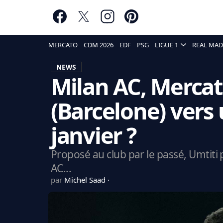
MERCATO
CDM 2026
EDF
PSG
LIGUE 1
REAL MAD
NEWS
Milan AC, Mercat
(Barcelone) vers 
janvier ?
Proposé au club par le passé, Umtiti po
AC...
par
Michel Saad