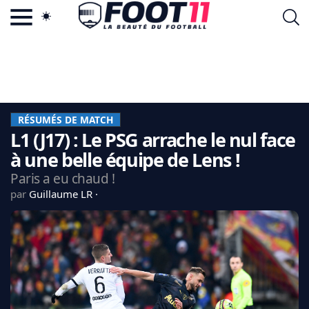
ACTU FOOTBALL POPULAIRE
FOOT11.COM
TAGS
LA TEAM
LA CHARTE
RÉSUMÉS DE MATCH
VIE PRIVÉE
L1 (J17) : Le PSG arrache le nul face
CGU
CONTACTEZ-NOUS
à une belle équipe de Lens !
Paris a eu chaud !
par
Guillaume LR
MERCATO
CDM 2026
EDF
PSG
LIGUE 1
REAL MADRID