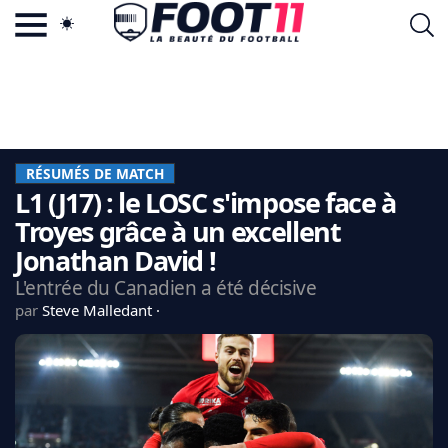
ACTU FOOTBALL POPULAIRE
FOOT11.COM
TAGS
LA TEAM
LA CHARTE
RÉSUMÉS DE MATCH
VIE PRIVÉE
L1 (J17) : le LOSC s'impose face à
CGU
CONTACTEZ-NOUS
Troyes grâce à un excellent
Jonathan David !
L'entrée du Canadien a été décisive
par
Steve Malledant
MERCATO
CDM 2026
EDF
PSG
LIGUE 1
REAL MADRID