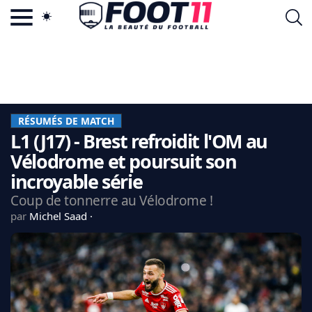
ACTU FOOTBALL POPULAIRE
FOOT11.COM
TAGS
LA TEAM
LA CHARTE
RÉSUMÉS DE MATCH
VIE PRIVÉE
L1 (J17) - Brest refroidit l'OM au
CGU
CONTACTEZ-NOUS
Vélodrome et poursuit son
incroyable série
Coup de tonnerre au Vélodrome !
par
Michel Saad
MERCATO
CDM 2026
EDF
PSG
LIGUE 1
REAL MADRID