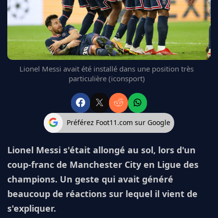
FC BARCELONE
MANCHESTER UNITED
CHELSEA
ARSENAL
BAYERN
Lionel Messi avait été installé dans une position très
L'AVIS DE LA RÉDAC'
particulière (iconsport)
Préférez Foot11.com sur Google
Lionel Messi s'était allongé au sol, lors d'un
coup-franc de Manchester City en Ligue des
champions. Un geste qui avait généré
beaucoup de réactions sur lequel il vient de
s'expliquer.