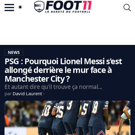
ACTU FOOTBALL POPULAIRE
FOOT11.COM
TAGS
LA TEAM
LA CHARTE
NEWS
VIE PRIVÉE
PSG : Pourquoi Lionel Messi s'est
CGU
CONTACTEZ-NOUS
allongé derrière le mur face à
Manchester City ?
Et autant dire qu'il trouve ça normal...
par
David Laurent
MERCATO
CDM 2026
EDF
PSG
LIGUE 1
REAL MADRID