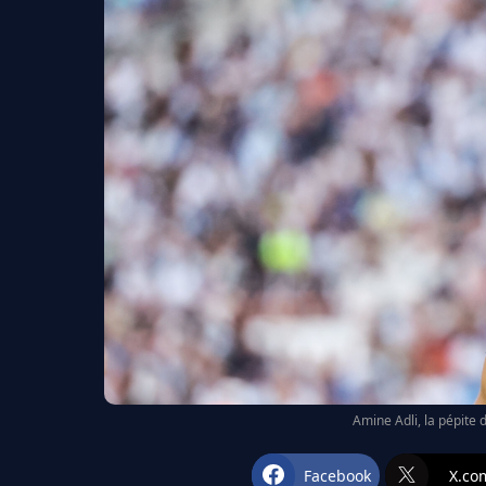
Amine Adli, la pépite 
Facebook
X.co