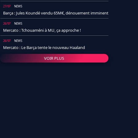
27/07
NEWS
Barça : Jules Koundé vendu 65M€, dénouement imminent
26/07
NEWS
Mercato : Tchouaméni à MU, ça approche !
26/07
NEWS
Mercato : Le Barça tente le nouveau Haaland
VOIR PLUS
26/07
NEWS
Real Madrid : Un socio annonce la date et le transfert de
Yan Diomande
25/07
NEWS
PSG : Après Arsenal, un autre club lâche l'affaire pour
Barcola
24/07
NEWS
Barça : Karim Adeyemi sème déjà la zizanie dans le
vestiaire !
24/07
L'AVIS DE LA RÉDAC'
Real Madrid : Pourquoi l'arrivée de Michael Olise va