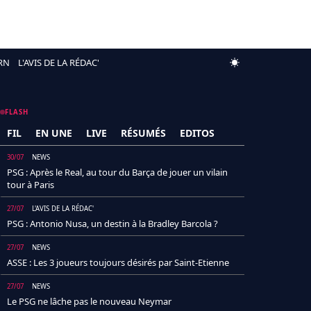
RN
L'AVIS DE LA RÉDAC'
FLASH
FIL
EN UNE
LIVE
RÉSUMÉS
EDITOS
30/07
NEWS
PSG : Après le Real, au tour du Barça de jouer un vilain
tour à Paris
27/07
L'AVIS DE LA RÉDAC'
PSG : Antonio Nusa, un destin à la Bradley Barcola ?
27/07
NEWS
ASSE : Les 3 joueurs toujours désirés par Saint-Etienne
27/07
NEWS
Le PSG ne lâche pas le nouveau Neymar