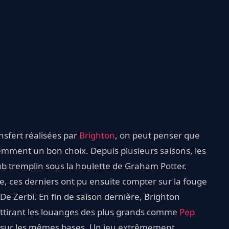
ansfert réalisées par
Brighton
, on peut penser que
emment un bon choix. Depuis plusieurs saisons, les
ub tremplin sous la houlette de Graham Potter.
e, ces derniers ont pu ensuite compter sur la fouge
e Zerbi. En fin de saison dernière, Brighton
'attirant les louanges des plus grands comme
Pep
tis sur les mêmes bases. Un jeu extrêmement