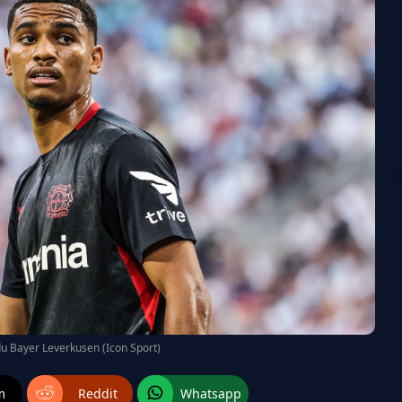
du Bayer Leverkusen (Icon Sport)
m
Reddit
Whatsapp