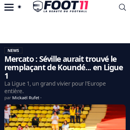
ACTU FOOTBALL POPULAIRE
FOOT11.COM
TAGS
LA TEAM
LA CHARTE
NEWS
VIE PRIVÉE
Mercato : Séville aurait trouvé le
CGU
CONTACTEZ-NOUS
remplaçant de Koundé... en Ligue
1
La Ligue 1, un grand vivier pour l'Europe
entière.
MERCATO
par
Mickaël Rufet
CDM 2026
EDF
PSG
LIGUE 1
REAL MADRID