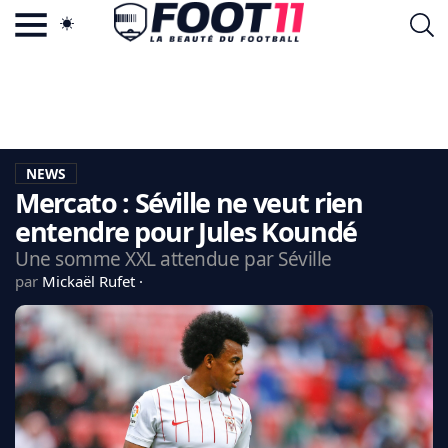
ACTU FOOTBALL POPULAIRE
FOOT11.COM
TAGS
LA TEAM
LA CHARTE
NEWS
VIE PRIVÉE
Mercato : Séville ne veut rien
CGU
CONTACTEZ-NOUS
entendre pour Jules Koundé
Une somme XXL attendue par Séville
par
Mickaël Rufet
MERCATO
CDM 2026
EDF
PSG
LIGUE 1
REAL MADRID