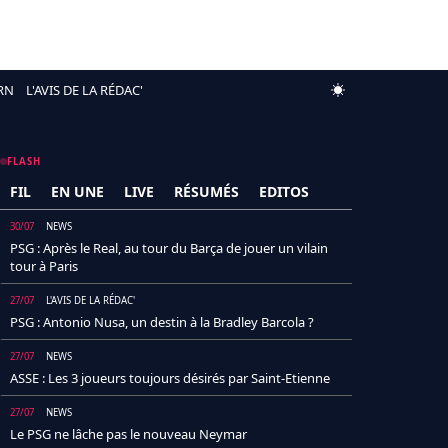
RN
L'AVIS DE LA RÉDAC'
FLASH
FIL
EN UNE
LIVE
RÉSUMÉS
EDITOS
30/07
NEWS
PSG : Après le Real, au tour du Barça de jouer un vilain
tour à Paris
27/07
L'AVIS DE LA RÉDAC'
PSG : Antonio Nusa, un destin à la Bradley Barcola ?
27/07
NEWS
ASSE : Les 3 joueurs toujours désirés par Saint-Etienne
27/07
NEWS
Le PSG ne lâche pas le nouveau Neymar