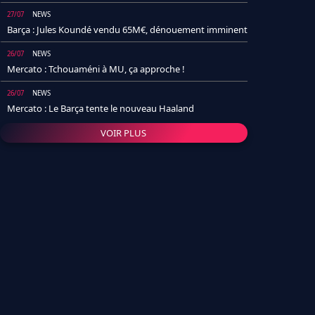
27/07
NEWS
Barça : Jules Koundé vendu 65M€, dénouement imminent
26/07
NEWS
Mercato : Tchouaméni à MU, ça approche !
26/07
NEWS
Mercato : Le Barça tente le nouveau Haaland
VOIR PLUS
26/07
NEWS
Real Madrid : Un socio annonce la date et le transfert de
Yan Diomande
25/07
NEWS
PSG : Après Arsenal, un autre club lâche l'affaire pour
Barcola
24/07
NEWS
Barça : Karim Adeyemi sème déjà la zizanie dans le
vestiaire !
24/07
L'AVIS DE LA RÉDAC'
Real Madrid : Pourquoi l'arrivée de Michael Olise va