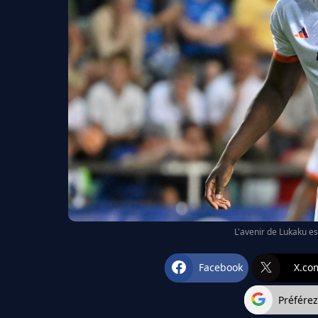
L'avenir de Lukaku es
Facebook
X.co
Préfére