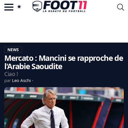
ACTU FOOTBALL POPULAIRE
FOOT11.COM
TAGS
LA TEAM
LA CHARTE
NEWS
VIE PRIVÉE
Mercato : Mancini se rapproche de
CGU
CONTACTEZ-NOUS
l'Arabie Saoudite
Ciao !
par
Leo Aschi
MERCATO
CDM 2026
EDF
PSG
LIGUE 1
REAL MADRID