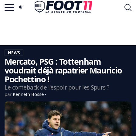
ACTU FOOTBALL POPULAIRE
FOOT11.COM
TAGS
LA TEAM
LA CHARTE
NEWS
VIE PRIVÉE
Mercato, PSG : Tottenham
CGU
CONTACTEZ-NOUS
voudrait déjà rapatrier Mauricio
Pochettino !
Le comeback de l'espoir pour les Spurs ?
par
Kenneth Bosse
MERCATO
CDM 2026
EDF
PSG
LIGUE 1
REAL MADRID