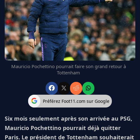
FC BARCELONE
MANCHESTER UNITED
CHELSEA
ARSENAL
BAYERN
L'AVIS DE LA RÉDAC'
Mauricio Pochettino pourrait faire son grand retour à
Tottenham
Préférez Foot11.com sur Google
Six mois seulement après son arrivée au PSG,
Mauricio Pochettino pourrait déjà quitter
Paris. Le président de Tottenham souhaiterait