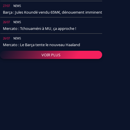
27/07
NEWS
Barça : Jules Koundé vendu 65M€, dénouement imminent
26/07
NEWS
Mercato : Tchouaméni à MU, ça approche !
26/07
NEWS
Mercato : Le Barça tente le nouveau Haaland
VOIR PLUS
26/07
NEWS
Real Madrid : Un socio annonce la date et le transfert de
Yan Diomande
25/07
NEWS
PSG : Après Arsenal, un autre club lâche l'affaire pour
Barcola
24/07
NEWS
Barça : Karim Adeyemi sème déjà la zizanie dans le
vestiaire !
24/07
L'AVIS DE LA RÉDAC'
Real Madrid : Pourquoi l'arrivée de Michael Olise va