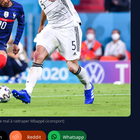
 mal à rattraper Mbappé (iconsport)
m
Reddit
Whatsapp