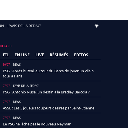
RN
L'AVIS DE LA RÉDAC'
FLASH
FIL
EN UNE
LIVE
RÉSUMÉS
EDITOS
30/07
NEWS
PSG : Après le Real, au tour du Barça de jouer un vilain
tour à Paris
27/07
L'AVIS DE LA RÉDAC'
PSG : Antonio Nusa, un destin à la Bradley Barcola ?
27/07
NEWS
ASSE : Les 3 joueurs toujours désirés par Saint-Etienne
27/07
NEWS
Le PSG ne lâche pas le nouveau Neymar