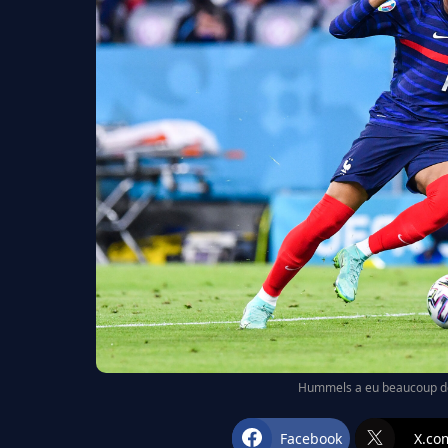
Hummels a eu beaucoup de
Facebook
X.co