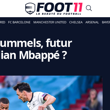
RID
FC BARCELONE
MANCHESTER UNITED
CHELSEA
ARSENAL
BAYE
Hummels, futur
lian Mbappé ?