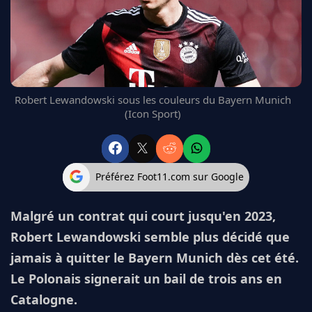
FC BARCELONE
MANCHESTER UNITED
CHELSEA
ARSENAL
BAYERN
Robert Lewandowski sous les couleurs du Bayern Munich
L'AVIS DE LA RÉDAC'
(Icon Sport)
Préférez Foot11.com sur Google
Malgré un contrat qui court jusqu'en 2023,
Robert Lewandowski semble plus décidé que
jamais à quitter le Bayern Munich dès cet été.
Le Polonais signerait un bail de trois ans en
Catalogne.