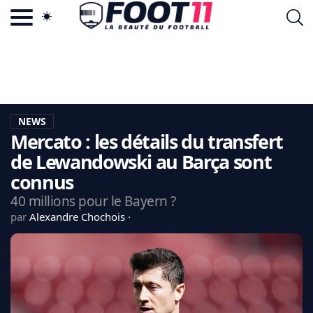
ACTU FOOTBALL POPULAIRE
FOOT11.COM
TAGS
LA TEAM
LA CHARTE
NEWS
VIE PRIVÉE
Mercato : les détails du transfert
CGU
CONTACTEZ-NOUS
de Lewandowski au Barça sont
connus
40 millions pour le Bayern ?
par
Alexandre Chochois
MERCATO
CDM 2026
EDF
PSG
LIGUE 1
REAL MADRID