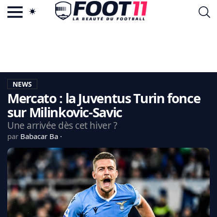
ACTU FOOTBALL POPULAIRE
FOOT11.COM
TAGS
LA TEAM
LA CHARTE
NEWS
VIE PRIVÉE
Mercato : la Juventus Turin fonce
CGU
CONTACTEZ-NOUS
sur Milinkovic-Savic
Une arrivée dès cet hiver ?
par
Babacar Ba
MERCATO
CDM 2026
EDF
PSG
LIGUE 1
REAL MADRID