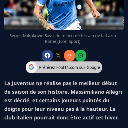
FC BARCELONE
MANCHESTER UNITED
CHELSEA
ARSENAL
BAYERN
Sergej Milinkovic-Savic, le milieu de terrain de la Lazio
L'AVIS DE LA RÉDAC'
Rome (Icon Sport)
Préférez Foot11.com sur Google
La Juventus ne réalise pas le meilleur début
de saison de son histoire. Massimiliano Allegri
est décrié, et certains joueurs pointés du
doigts pour leur niveau pas à la hauteur. Le
club italien pourrait donc être actif cet hiver.