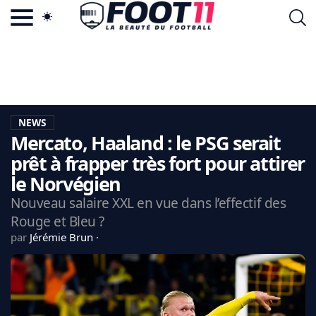
ACTU FOOTBALL POPULAIRE
FOOT11.COM
TAGS
LA TEAM
LA CHARTE
NEWS
VIE PRIVÉE
Mercato, Haaland : le PSG serait
CGU
CONTACTEZ-NOUS
prêt à frapper très fort pour attirer
le Norvégien
Nouveau salaire XXL en vue dans l’effectif des
Rouge et Bleu ?
MERCATO
par
Jérémie Brun
CDM 2026
EDF
PSG
LIGUE 1
REAL MADRID