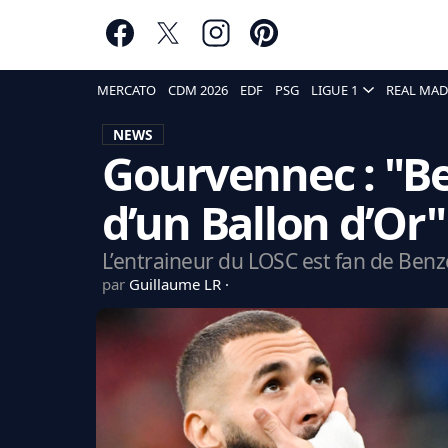
MERCATO
CDM 2026
EDF
PSG
LIGUE 1
REAL MAD
NEWS
Gourvennec : "Be
d’un Ballon d’Or"
L’entraineur du LOSC est fan de Ben
par
Guillaume LR