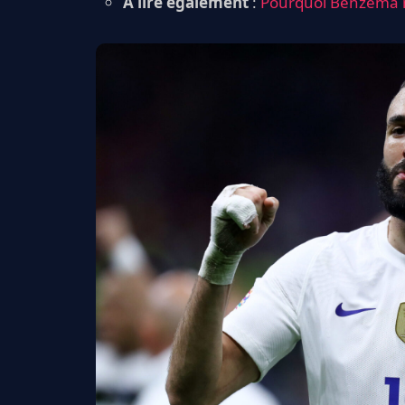
A lire également
:
Pourquoi Benzema mé