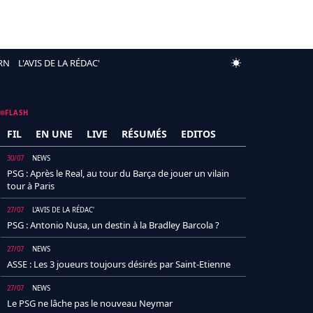
RN
L'AVIS DE LA RÉDAC'
FLASH
FIL
EN UNE
LIVE
RÉSUMÉS
EDITOS
30/07
NEWS
PSG : Après le Real, au tour du Barça de jouer un vilain
tour à Paris
27/07
L'AVIS DE LA RÉDAC'
PSG : Antonio Nusa, un destin à la Bradley Barcola ?
27/07
NEWS
ASSE : Les 3 joueurs toujours désirés par Saint-Etienne
27/07
NEWS
Le PSG ne lâche pas le nouveau Neymar