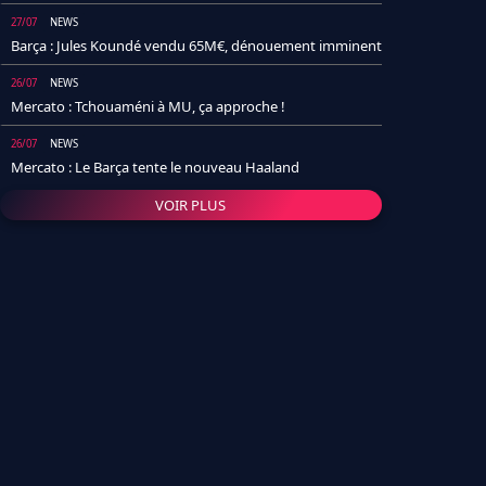
27/07
NEWS
Barça : Jules Koundé vendu 65M€, dénouement imminent
26/07
NEWS
Mercato : Tchouaméni à MU, ça approche !
26/07
NEWS
Mercato : Le Barça tente le nouveau Haaland
VOIR PLUS
26/07
NEWS
Real Madrid : Un socio annonce la date et le transfert de
Yan Diomande
25/07
NEWS
PSG : Après Arsenal, un autre club lâche l'affaire pour
Barcola
24/07
NEWS
Barça : Karim Adeyemi sème déjà la zizanie dans le
vestiaire !
24/07
L'AVIS DE LA RÉDAC'
Real Madrid : Pourquoi l'arrivée de Michael Olise va