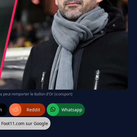
peut remporter le Ballon d'Or (iconsport)
m
Reddit
Whatsapp
z Foot11.com sur Google