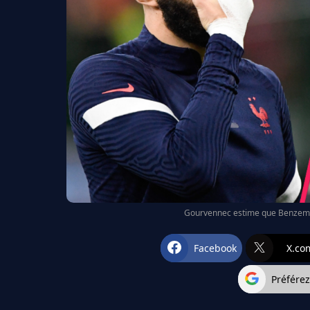
Gourvennec estime que Benzema 
Facebook
X.co
Préfére