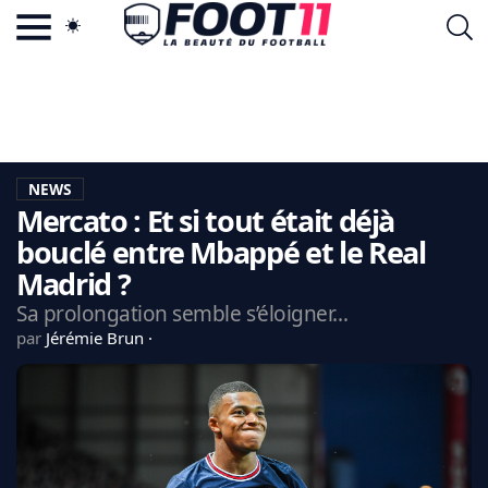
ACTU FOOTBALL POPULAIRE
FOOT11.COM
TAGS
LA TEAM
LA CHARTE
NEWS
VIE PRIVÉE
Mercato : Et si tout était déjà
CGU
CONTACTEZ-NOUS
bouclé entre Mbappé et le Real
Madrid ?
Sa prolongation semble s’éloigner…
par
Jérémie Brun
MERCATO
CDM 2026
EDF
PSG
LIGUE 1
REAL MADRID