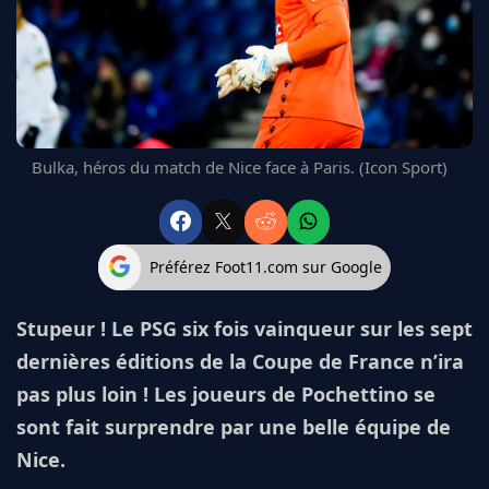
FC BARCELONE
MANCHESTER UNITED
CHELSEA
ARSENAL
BAYERN
L'AVIS DE LA RÉDAC'
Bulka, héros du match de Nice face à Paris. (Icon Sport)
Préférez Foot11.com sur Google
Stupeur ! Le PSG six fois vainqueur sur les sept
dernières éditions de la Coupe de France n’ira
pas plus loin ! Les joueurs de Pochettino se
sont fait surprendre par une belle équipe de
Nice.