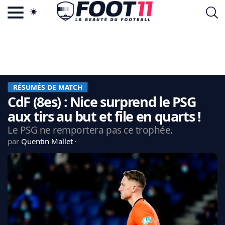
ACTU FOOTBALL POPULAIRE
FOOT11.COM
TAGS
LA TEAM
LA CHARTE
RÉSUMÉS DE MATCH
VIE PRIVÉE
CdF (8es) : Nice surprend le PSG
CGU
CONTACTEZ-NOUS
aux tirs au but et file en quarts !
Le PSG ne remportera pas ce trophée.
par
Quentin Mallet
MERCATO
CDM 2026
EDF
PSG
LIGUE 1
REAL MADRID