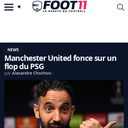
ACTU FOOTBALL POPULAIRE
FOOT11.COM
TAGS
LA TEAM
LA CHARTE
NEWS
VIE PRIVÉE
Manchester United fonce sur un
CGU
CONTACTEZ-NOUS
flop du PSG
par
Alexandre Chochois
MERCATO
CDM 2026
EDF
PSG
LIGUE 1
REAL MADRID