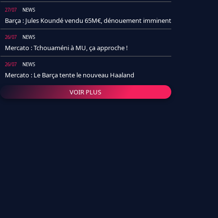
27/07
NEWS
Barça : Jules Koundé vendu 65M€, dénouement imminent
26/07
NEWS
Mercato : Tchouaméni à MU, ça approche !
26/07
NEWS
Mercato : Le Barça tente le nouveau Haaland
VOIR PLUS
26/07
NEWS
Real Madrid : Un socio annonce la date et le transfert de
Yan Diomande
25/07
NEWS
PSG : Après Arsenal, un autre club lâche l'affaire pour
Barcola
24/07
NEWS
Barça : Karim Adeyemi sème déjà la zizanie dans le
vestiaire !
24/07
L'AVIS DE LA RÉDAC'
Real Madrid : Pourquoi l'arrivée de Michael Olise va