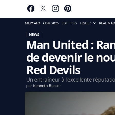
MERCATO
CDM 2026
EDF
PSG
LIGUE 1
REAL MAD
NEWS
Man United : Ran
de devenir le no
Red Devils
Un entraîneur à l'excellente réputat
par
Kenneth Bosse