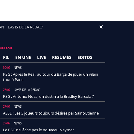
RN
L'AVIS DE LA RÉDAC'
FLASH
FIL
EN UNE
LIVE
RÉSUMÉS
EDITOS
30/07
NEWS
PSG : Après le Real, au tour du Barça de jouer un vilain
tour à Paris
27/07
L'AVIS DE LA RÉDAC'
PSG : Antonio Nusa, un destin à la Bradley Barcola ?
27/07
NEWS
ASSE : Les 3 joueurs toujours désirés par Saint-Etienne
27/07
NEWS
Le PSG ne lâche pas le nouveau Neymar