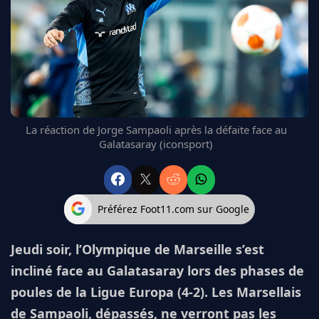
FC BARCELONE
MANCHESTER UNITED
CHELSEA
ARSENAL
BAYERN
L'AVIS DE LA RÉDAC'
La réaction de Jorge Sampaoli après la défaite face au
Galatasaray (iconsport)
Préférez Foot11.com sur Google
Jeudi soir, l’Olympique de Marseille s’est
incliné face au Galatasaray lors des phases de
poules de la Ligue Europa (4-2). Les Marsellais
de Sampaoli, dépassés, ne verront pas les