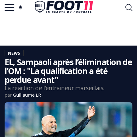
ACTU FOOTBALL POPULAIRE
FOOT11.COM
TAGS
LA TEAM
LA CHARTE
NEWS
VIE PRIVÉE
EL, Sampaoli après l’élimination de
CGU
CONTACTEZ-NOUS
l’OM : "La qualification a été
perdue avant"
La réaction de l'entraineur marseillais.
par
Guillaume LR
MERCATO
CDM 2026
EDF
PSG
LIGUE 1
REAL MADRID