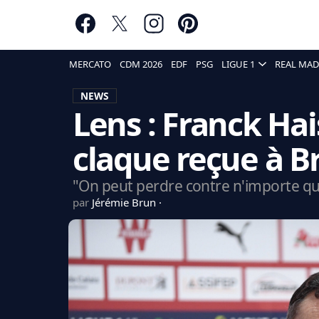
MERCATO
CDM 2026
EDF
PSG
LIGUE 1
REAL MAD
NEWS
Lens : Franck Hai
claque reçue à B
"On peut perdre contre n'importe qui
par
Jérémie Brun