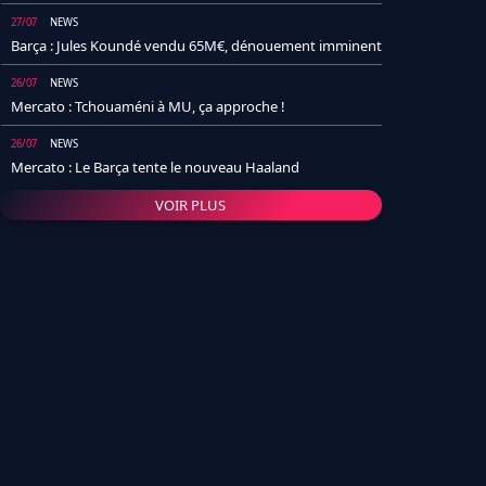
27/07
NEWS
Barça : Jules Koundé vendu 65M€, dénouement imminent
26/07
NEWS
Mercato : Tchouaméni à MU, ça approche !
26/07
NEWS
Mercato : Le Barça tente le nouveau Haaland
VOIR PLUS
26/07
NEWS
Real Madrid : Un socio annonce la date et le transfert de
Yan Diomande
25/07
NEWS
PSG : Après Arsenal, un autre club lâche l'affaire pour
Barcola
24/07
NEWS
Barça : Karim Adeyemi sème déjà la zizanie dans le
vestiaire !
24/07
L'AVIS DE LA RÉDAC'
Real Madrid : Pourquoi l'arrivée de Michael Olise va