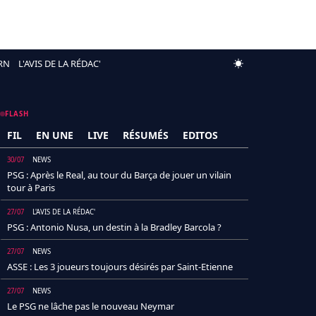
RN
L'AVIS DE LA RÉDAC'
FLASH
FIL
EN UNE
LIVE
RÉSUMÉS
EDITOS
30/07
NEWS
PSG : Après le Real, au tour du Barça de jouer un vilain
tour à Paris
27/07
L'AVIS DE LA RÉDAC'
PSG : Antonio Nusa, un destin à la Bradley Barcola ?
27/07
NEWS
ASSE : Les 3 joueurs toujours désirés par Saint-Etienne
27/07
NEWS
Le PSG ne lâche pas le nouveau Neymar