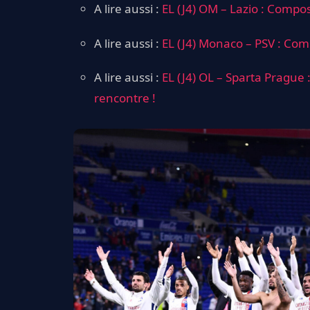
A lire aussi :
EL (J4) OM – Lazio : Compos
A lire aussi :
EL (J4) Monaco – PSV : Comp
A lire aussi :
EL (J4) OL – Sparta Prague 
rencontre !