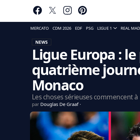
MERCATO
CDM 2026
EDF
PSG
LIGUE 1
REAL MAD
NEWS
Ligue Europa : l
quatrième journé
Monaco
Les choses sérieuses commencent à 
par
Douglas De Graaf