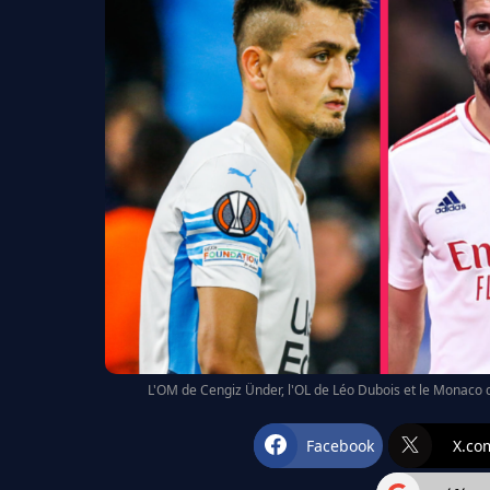
L'OM de Cengiz Ünder, l'OL de Léo Dubois et le Monaco 
Facebook
X.co