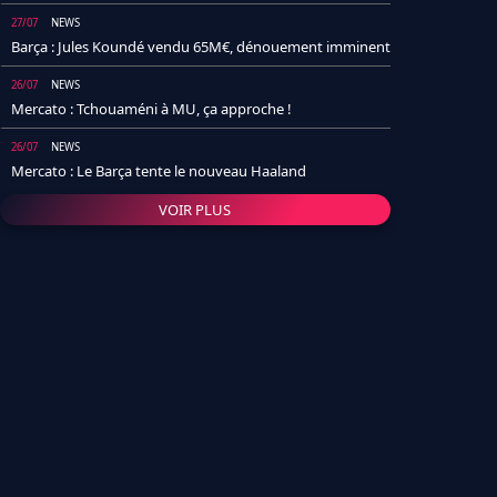
27/07
NEWS
Barça : Jules Koundé vendu 65M€, dénouement imminent
26/07
NEWS
Mercato : Tchouaméni à MU, ça approche !
26/07
NEWS
Mercato : Le Barça tente le nouveau Haaland
VOIR PLUS
26/07
NEWS
Real Madrid : Un socio annonce la date et le transfert de
Yan Diomande
25/07
NEWS
PSG : Après Arsenal, un autre club lâche l'affaire pour
Barcola
24/07
NEWS
Barça : Karim Adeyemi sème déjà la zizanie dans le
vestiaire !
24/07
L'AVIS DE LA RÉDAC'
Real Madrid : Pourquoi l'arrivée de Michael Olise va