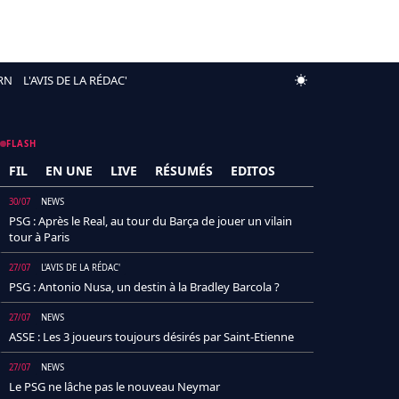
RN
L'AVIS DE LA RÉDAC'
FLASH
FIL
EN UNE
LIVE
RÉSUMÉS
EDITOS
30/07
NEWS
PSG : Après le Real, au tour du Barça de jouer un vilain
tour à Paris
27/07
L'AVIS DE LA RÉDAC'
PSG : Antonio Nusa, un destin à la Bradley Barcola ?
27/07
NEWS
ASSE : Les 3 joueurs toujours désirés par Saint-Etienne
27/07
NEWS
Le PSG ne lâche pas le nouveau Neymar