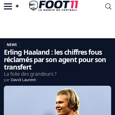
ACTU FOOTBALL POPULAIRE
FOOT11.COM
TAGS
LA TEAM
LA CHARTE
NEWS
VIE PRIVÉE
Erling Haaland : les chiffres fous
CGU
CONTACTEZ-NOUS
réclamés par son agent pour son
transfert
La folie des grandeurs ?
par
David Laurent
MERCATO
CDM 2026
EDF
PSG
LIGUE 1
REAL MADRID