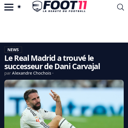
ACTU FOOTBALL POPULAIRE
FOOT11.COM
TAGS
LA TEAM
LA CHARTE
NEWS
VIE PRIVÉE
Le Real Madrid a trouvé le
CGU
CONTACTEZ-NOUS
successeur de Dani Carvajal
par
Alexandre Chochois
MERCATO
CDM 2026
EDF
PSG
LIGUE 1
REAL MADRID