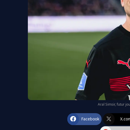
Aral Simsir, futur j
Facebook
X.co