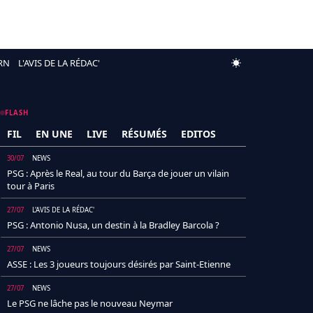
RN
L'AVIS DE LA RÉDAC'
FLASH
FIL
EN UNE
LIVE
RÉSUMÉS
EDITOS
30/07
NEWS
PSG : Après le Real, au tour du Barça de jouer un vilain
tour à Paris
27/07
L'AVIS DE LA RÉDAC'
PSG : Antonio Nusa, un destin à la Bradley Barcola ?
27/07
NEWS
ASSE : Les 3 joueurs toujours désirés par Saint-Etienne
27/07
NEWS
Le PSG ne lâche pas le nouveau Neymar