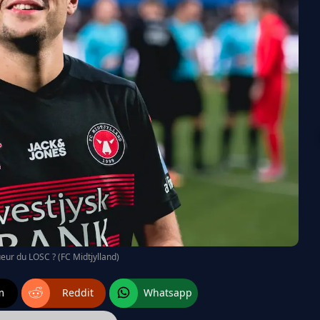
oueur du LOSC ? (FC Midtjylland)
m
Reddit
Whatsapp