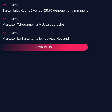
27/07
NEWS
Barça : Jules Koundé vendu 65M€, dénouement imminent
26/07
NEWS
Mercato : Tchouaméni à MU, ça approche !
26/07
NEWS
Mercato : Le Barça tente le nouveau Haaland
VOIR PLUS
26/07
NEWS
Real Madrid : Un socio annonce la date et le transfert de
Yan Diomande
25/07
NEWS
PSG : Après Arsenal, un autre club lâche l'affaire pour
Barcola
24/07
NEWS
Barça : Karim Adeyemi sème déjà la zizanie dans le
vestiaire !
24/07
L'AVIS DE LA RÉDAC'
Real Madrid : Pourquoi l'arrivée de Michael Olise va