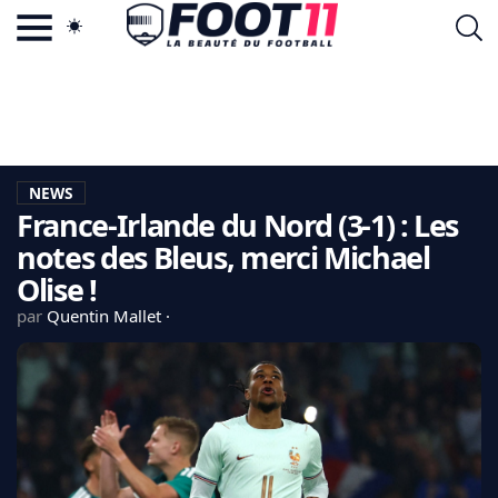
ACTU FOOTBALL POPULAIRE
FOOT11.COM
TAGS
LA TEAM
LA CHARTE
NEWS
VIE PRIVÉE
France-Irlande du Nord (3-1) : Les
CGU
CONTACTEZ-NOUS
notes des Bleus, merci Michael
Olise !
par
Quentin Mallet
MERCATO
CDM 2026
EDF
PSG
LIGUE 1
REAL MADRID