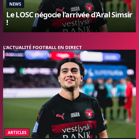
NEWS
FC BARCELONE
Le LOSC négocie l'arrivée d'Aral Simsir
MANCHESTER UNITED
!
CHELSEA
ARSENAL
BAYERN
L'AVIS DE LA RÉDAC'
L'ACTUALITÉ FOOTBALL EN DIRECT
ARTICLES