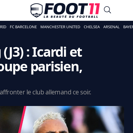
RID
FC BARCELONE
MANCHESTER UNITED
CHELSEA
ARSENAL
BAYE
(J3) : Icardi et
oupe parisien,
ffronter le club allemand ce soir.