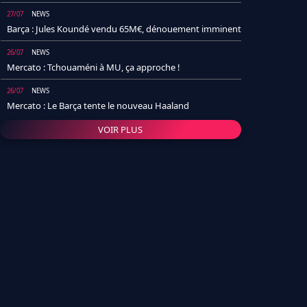
27/07
NEWS
Barça : Jules Koundé vendu 65M€, dénouement imminent
26/07
NEWS
Mercato : Tchouaméni à MU, ça approche !
26/07
NEWS
Mercato : Le Barça tente le nouveau Haaland
VOIR PLUS
26/07
NEWS
Real Madrid : Un socio annonce la date et le transfert de
Yan Diomande
25/07
NEWS
PSG : Après Arsenal, un autre club lâche l'affaire pour
Barcola
24/07
NEWS
Barça : Karim Adeyemi sème déjà la zizanie dans le
vestiaire !
24/07
L'AVIS DE LA RÉDAC'
Real Madrid : Pourquoi l'arrivée de Michael Olise va