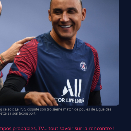
zig ce soir. Le PSG dispute son troisième match de poules de Ligue des
tte saison (iconsport)
ompos probables, TV… tout savoir sur la rencontre !