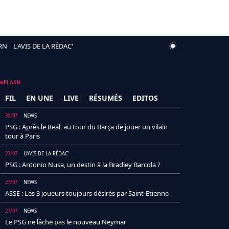
RN
L'AVIS DE LA RÉDAC'
FLASH
FIL
EN UNE
LIVE
RÉSUMÉS
EDITOS
30/07
NEWS
PSG : Après le Real, au tour du Barça de jouer un vilain
tour à Paris
27/07
L'AVIS DE LA RÉDAC'
PSG : Antonio Nusa, un destin à la Bradley Barcola ?
27/07
NEWS
ASSE : Les 3 joueurs toujours désirés par Saint-Etienne
27/07
NEWS
Le PSG ne lâche pas le nouveau Neymar