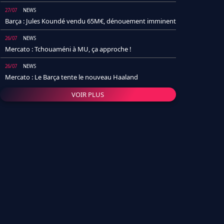
27/07
NEWS
Barça : Jules Koundé vendu 65M€, dénouement imminent
26/07
NEWS
Mercato : Tchouaméni à MU, ça approche !
26/07
NEWS
Mercato : Le Barça tente le nouveau Haaland
VOIR PLUS
26/07
NEWS
Real Madrid : Un socio annonce la date et le transfert de
Yan Diomande
25/07
NEWS
PSG : Après Arsenal, un autre club lâche l'affaire pour
Barcola
24/07
NEWS
Barça : Karim Adeyemi sème déjà la zizanie dans le
vestiaire !
24/07
L'AVIS DE LA RÉDAC'
Real Madrid : Pourquoi l'arrivée de Michael Olise va