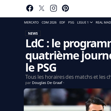
MERCATO
CDM 2026
EDF
PSG
LIGUE 1
REAL MAD
NEWS
LdC : le program
quatrième journé
le PSG
Tous les horaires des matchs et les c
par
Douglas De Graaf