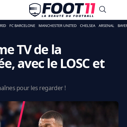
RID
FC BARCELONE
MANCHESTER UNITED
CHELSEA
ARSENAL
BAYE
me TV de la
e, avec le LOSC et
haînes pour les regarder !