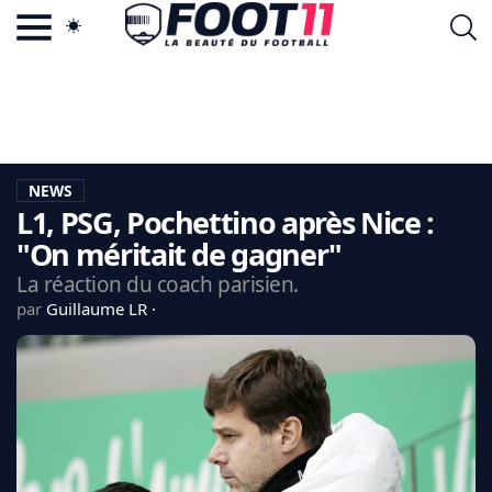
ACTU FOOTBALL POPULAIRE
FOOT11.COM
TAGS
LA TEAM
LA CHARTE
NEWS
VIE PRIVÉE
L1, PSG, Pochettino après Nice :
CGU
CONTACTEZ-NOUS
"On méritait de gagner"
La réaction du coach parisien.
par
Guillaume LR
MERCATO
CDM 2026
EDF
PSG
LIGUE 1
REAL MADRID