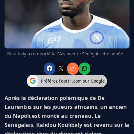
FC BARCELONE
MANCHESTER UNITED
CHELSEA
ARSENAL
BAYERN
L'AVIS DE LA RÉDAC'
Koulibaly a remporté la CAN avec le Sénégal cette année.
Préférez Foot11.com sur Google
Après la déclaration polémique de De
Laurentiis sur les joueurs africains, un ancien
du Napoli,est monté au créneau. Le
Sénégalais, Kalidou Koulibaly est revenu sur la
déclaration choc du dirigeant italien.