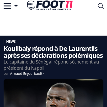
ACTU FOOTBALL POPULAIRE
FOOT11.COM
TAGS
LA TEAM
LA CHARTE
NEWS
VIE PRIVÉE
Koulibaly répond à De Laurentiis
CGU
CONTACTEZ-NOUS
après ses déclarations polémiques
Le capitaine du Sénégal répond sèchement au
président du Napoli !
par
Arnaud Enjourbault
MERCATO
CDM 2026
EDF
PSG
LIGUE 1
REAL MADRID