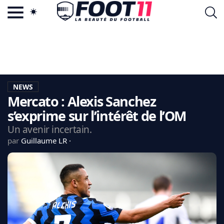
ACTU FOOTBALL POPULAIRE
FOOT11.COM
TAGS
LA TEAM
LA CHARTE
NEWS
VIE PRIVÉE
Mercato : Alexis Sanchez
CGU
CONTACTEZ-NOUS
s’exprime sur l’intérêt de l’OM
Un avenir incertain.
par
Guillaume LR
MERCATO
CDM 2026
EDF
PSG
LIGUE 1
REAL MADRID