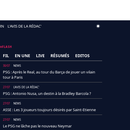
RN
L'AVIS DE LA RÉDAC'
FLASH
FIL
EN UNE
LIVE
RÉSUMÉS
EDITOS
30/07
NEWS
PSG : Après le Real, au tour du Barça de jouer un vilain
tour à Paris
27/07
L'AVIS DE LA RÉDAC'
PSG : Antonio Nusa, un destin à la Bradley Barcola ?
27/07
NEWS
ASSE : Les 3 joueurs toujours désirés par Saint-Etienne
27/07
NEWS
Le PSG ne lâche pas le nouveau Neymar