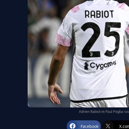
Adrien Rabiot et Paul Pogba sou
Facebook
X.co