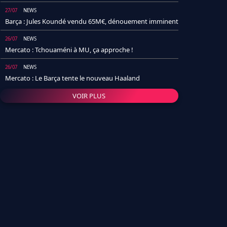
27/07
NEWS
Barça : Jules Koundé vendu 65M€, dénouement imminent
26/07
NEWS
Mercato : Tchouaméni à MU, ça approche !
26/07
NEWS
Mercato : Le Barça tente le nouveau Haaland
VOIR PLUS
26/07
NEWS
Real Madrid : Un socio annonce la date et le transfert de
Yan Diomande
25/07
NEWS
PSG : Après Arsenal, un autre club lâche l'affaire pour
Barcola
24/07
NEWS
Barça : Karim Adeyemi sème déjà la zizanie dans le
vestiaire !
24/07
L'AVIS DE LA RÉDAC'
Real Madrid : Pourquoi l'arrivée de Michael Olise va