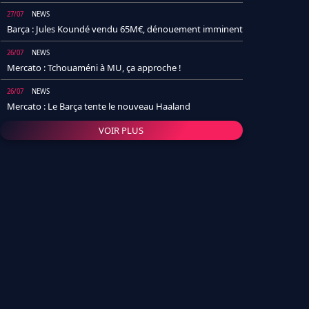
27/07
NEWS
Barça : Jules Koundé vendu 65M€, dénouement imminent
26/07
NEWS
Mercato : Tchouaméni à MU, ça approche !
26/07
NEWS
Mercato : Le Barça tente le nouveau Haaland
VOIR PLUS
26/07
NEWS
Real Madrid : Un socio annonce la date et le transfert de
Yan Diomande
25/07
NEWS
PSG : Après Arsenal, un autre club lâche l'affaire pour
Barcola
24/07
NEWS
Barça : Karim Adeyemi sème déjà la zizanie dans le
vestiaire !
24/07
L'AVIS DE LA RÉDAC'
Real Madrid : Pourquoi l'arrivée de Michael Olise va