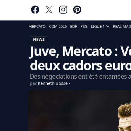
MERCATO
CDM 2026
EDF
PSG
LIGUE 1
REAL MAD
NEWS
Juve, Mercato : V
deux cadors euro
Des négociations ont été entamées av
par
Kenneth Bosse