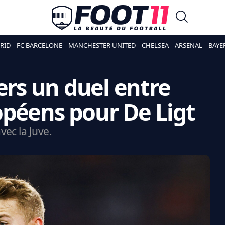
RID
FC BARCELONE
MANCHESTER UNITED
CHELSEA
ARSENAL
BAYE
ers un duel entre
péens pour De Ligt
ec la Juve.