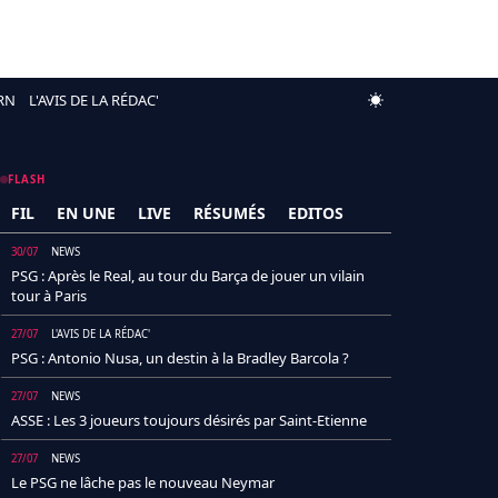
RN
L'AVIS DE LA RÉDAC'
FLASH
FIL
EN UNE
LIVE
RÉSUMÉS
EDITOS
30/07
NEWS
PSG : Après le Real, au tour du Barça de jouer un vilain
tour à Paris
27/07
L'AVIS DE LA RÉDAC'
PSG : Antonio Nusa, un destin à la Bradley Barcola ?
27/07
NEWS
ASSE : Les 3 joueurs toujours désirés par Saint-Etienne
27/07
NEWS
Le PSG ne lâche pas le nouveau Neymar