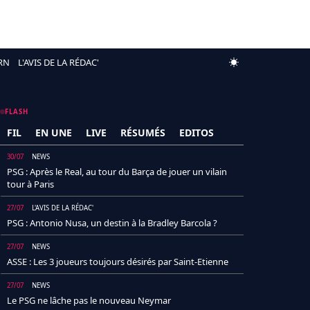
RN
L'AVIS DE LA RÉDAC'
FLASH
FIL
EN UNE
LIVE
RÉSUMÉS
EDITOS
30/07
NEWS
PSG : Après le Real, au tour du Barça de jouer un vilain
tour à Paris
27/07
L'AVIS DE LA RÉDAC'
PSG : Antonio Nusa, un destin à la Bradley Barcola ?
27/07
NEWS
ASSE : Les 3 joueurs toujours désirés par Saint-Etienne
27/07
NEWS
Le PSG ne lâche pas le nouveau Neymar