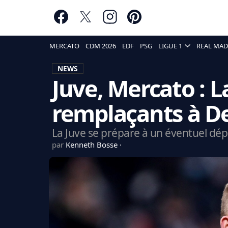
MERCATO
CDM 2026
EDF
PSG
LIGUE 1
REAL MAD
NEWS
Juve, Mercato : La
remplaçants à De
La Juve se prépare à un éventuel dép
par
Kenneth Bosse