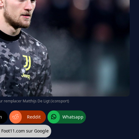
ur remplacer Matthijs De Ligt (iconsport)
m
Reddit
Whatsapp
z Foot11.com sur Google