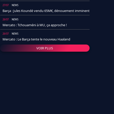
27/07
NEWS
Barça : Jules Koundé vendu 65M€, dénouement imminent
26/07
NEWS
Mercato : Tchouaméni à MU, ça approche !
26/07
NEWS
Mercato : Le Barça tente le nouveau Haaland
VOIR PLUS
26/07
NEWS
Real Madrid : Un socio annonce la date et le transfert de
Yan Diomande
25/07
NEWS
PSG : Après Arsenal, un autre club lâche l'affaire pour
Barcola
24/07
NEWS
Barça : Karim Adeyemi sème déjà la zizanie dans le
vestiaire !
24/07
L'AVIS DE LA RÉDAC'
Real Madrid : Pourquoi l'arrivée de Michael Olise va