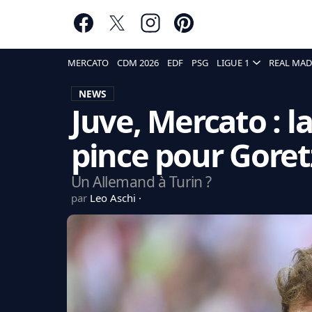
MERCATO
CDM 2026
EDF
PSG
LIGUE 1
REAL MAD
NEWS
Juve, Mercato : l
pince pour Gore
Un Allemand à Turin ?
par
Leo Aschi