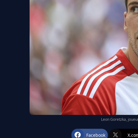
Leon Goretzka, joueu
Facebook
X.co