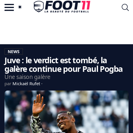
ACTU FOOTBALL POPULAIRE
FOOT11.COM
TAGS
LA TEAM
LA CHARTE
NEWS
VIE PRIVÉE
Juve : le verdict est tombé, la
CGU
CONTACTEZ-NOUS
galère continue pour Paul Pogba
Une saison galère
par
Mickaël Rufet
MERCATO
CDM 2026
EDF
PSG
LIGUE 1
REAL MADRID