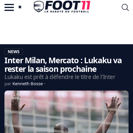
ACTU FOOTBALL POPULAIRE
FOOT11.COM
TAGS
LA TEAM
LA CHARTE
NEWS
VIE PRIVÉE
Inter Milan, Mercato : Lukaku va
CGU
CONTACTEZ-NOUS
rester la saison prochaine
Lukaku est prêt à défendre le titre de l'Inter
par
Kenneth Bosse
MERCATO
CDM 2026
EDF
PSG
LIGUE 1
REAL MADRID