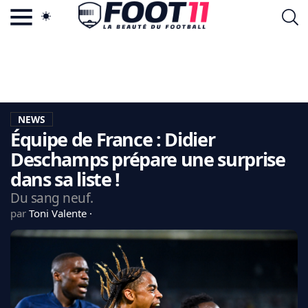
ACTU FOOTBALL POPULAIRE
FOOT11.COM
TAGS
LA TEAM
LA CHARTE
NEWS
VIE PRIVÉE
Équipe de France : Didier
CGU
CONTACTEZ-NOUS
Deschamps prépare une surprise
dans sa liste !
Du sang neuf.
par
Toni Valente
MERCATO
CDM 2026
EDF
PSG
LIGUE 1
REAL MADRID