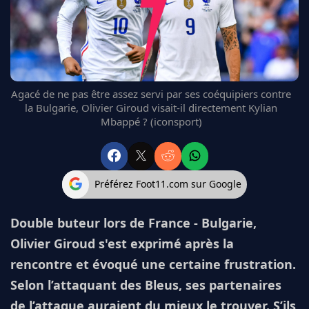
FC BARCELONE
MANCHESTER UNITED
CHELSEA
ARSENAL
BAYERN
Agacé de ne pas être assez servi par ses coéquipiers contre
L'AVIS DE LA RÉDAC'
la Bulgarie, Olivier Giroud visait-il directement Kylian
Mbappé ? (iconsport)
Préférez Foot11.com sur Google
Double buteur lors de France - Bulgarie,
Olivier Giroud s'est exprimé après la
rencontre et évoqué une certaine frustration.
Selon l’attaquant des Bleus, ses partenaires
de l’attaque auraient du mieux le trouver. S’ils