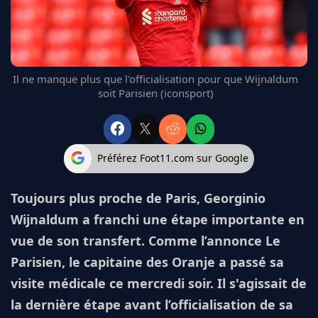
FC BARCELONE
MANCHESTER UNITED
CHELSEA
ARSENAL
Il ne manque plus que l'officialisation pour que Wijnaldum
BAYERN
soit Parisien (iconsport)
L'AVIS DE LA RÉDAC'
Préférez Foot11.com sur Google
Toujours plus proche de Paris, Georginio
Wijnaldum a franchi une étape importante en
vue de son transfert. Comme l’annonce Le
Parisien, le capitaine des Oranje a passé sa
visite médicale ce mercredi soir. Il s'agissait de
la dernière étape avant l’officialisation de sa