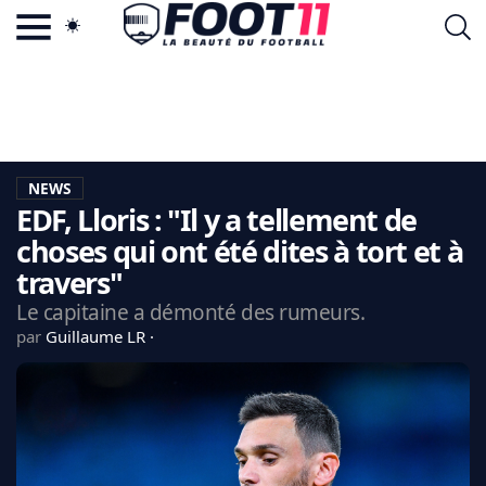
ACTU FOOTBALL POPULAIRE
FOOT11.COM
TAGS
LA TEAM
LA CHARTE
NEWS
VIE PRIVÉE
EDF, Lloris : "Il y a tellement de
CGU
CONTACTEZ-NOUS
choses qui ont été dites à tort et à
travers"
Le capitaine a démonté des rumeurs.
par
Guillaume LR
MERCATO
CDM 2026
EDF
PSG
LIGUE 1
REAL MADRID