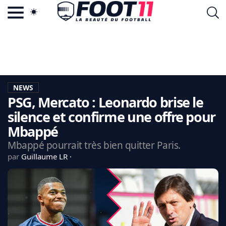
ACTU FOOTBALL POPULAIRE
FOOT11.COM
TAGS
LA TEAM
LA CHARTE
NEWS
VIE PRIVÉE
PSG, Mercato : Leonardo brise le
CGU
CONTACTEZ-NOUS
silence et confirme une offre pour
Mbappé
Mbappé pourrait très bien quitter Paris.
par
Guillaume LR
MERCATO
CDM 2026
EDF
PSG
LIGUE 1
REAL MADRID