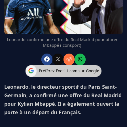
FC BARCELONE
MANCHESTER UNITED
CHELSEA
ARSENAL
BAYERN
Leonardo confirme une offre du Real Madrid pour attirer
L'AVIS DE LA RÉDAC'
Mbappé (iconsport)
Préférez Foot11.com sur Google
Leonardo, le directeur sportif du Paris Saint-
Germain, a confirmé une offre du Real Madrid
pour Kylian Mbappé. Il a également ouvert la
porte à un départ du Français.