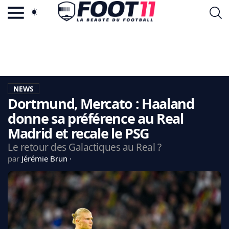
ACTU FOOTBALL POPULAIRE
FOOT11.COM
TAGS
LA TEAM
LA CHARTE
NEWS
VIE PRIVÉE
Dortmund, Mercato : Haaland
CGU
CONTACTEZ-NOUS
donne sa préférence au Real
Madrid et recale le PSG
Le retour des Galactiques au Real ?
par
Jérémie Brun
MERCATO
CDM 2026
EDF
PSG
LIGUE 1
REAL MADRID