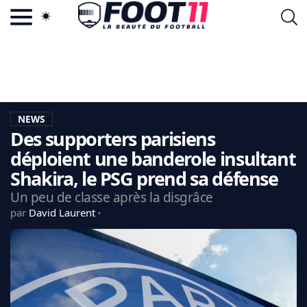
ACTU FOOTBALL POPULAIRE
FOOT11.COM
TAGS
LA TEAM
LA CHARTE
NEWS
VIE PRIVÉE
Des supporters parisiens
CGU
CONTACTEZ-NOUS
déploient une banderole insultant
Shakira, le PSG prend sa défense
Un peu de classe après la disgrâce
par
David Laurent
MERCATO
CDM 2026
EDF
PSG
LIGUE 1
REAL MADRID